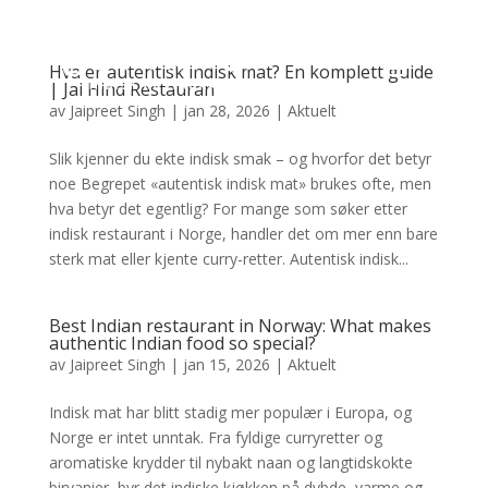
Hva er autentisk indisk mat? En komplett guide
| Jai Hind Restauran
av
Jaipreet Singh
|
jan 28, 2026
|
Aktuelt
Slik kjenner du ekte indisk smak – og hvorfor det betyr
noe Begrepet «autentisk indisk mat» brukes ofte, men
hva betyr det egentlig? For mange som søker etter
indisk restaurant i Norge, handler det om mer enn bare
sterk mat eller kjente curry-retter. Autentisk indisk...
Best Indian restaurant in Norway: What makes
authentic Indian food so special?
av
Jaipreet Singh
|
jan 15, 2026
|
Aktuelt
Indisk mat har blitt stadig mer populær i Europa, og
Norge er intet unntak. Fra fyldige curryretter og
aromatiske krydder til nybakt naan og langtidskokte
biryanier, byr det indiske kjøkken på dybde, varme og