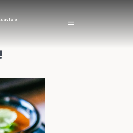
tsavtale
!