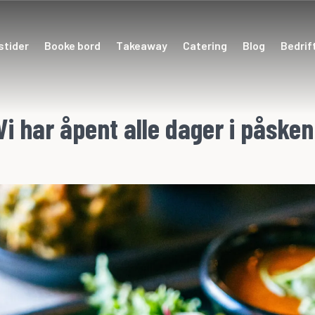
stider
Booke bord
Takeaway
Catering
Blog
Bedrif
Vi har åpent alle dager i påsken