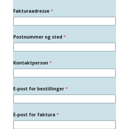
Fakturaadresse
*
(
Postnummer og sted
*
d
e
r
e
s
Kontaktperson
*
*
*
E-post for bestillinger
*
E-post for faktura
*